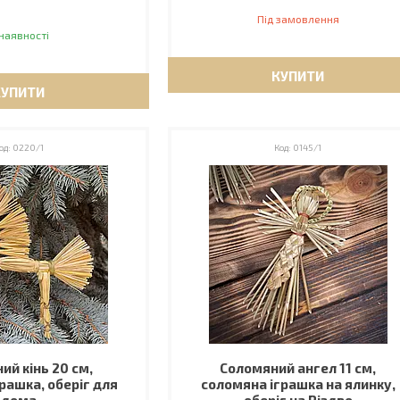
Під замовлення
наявності
КУПИТИ
КУПИТИ
0220/1
0145/1
ий кінь 20 см,
Соломяний ангел 11 см,
рашка, оберіг для
соломяна іграшка на ялинку,