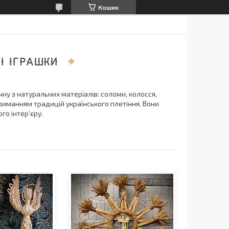
Кошик
І ІГРАШКИ
ну з натуральних матеріалів: соломи, колосся,
риманням традицій українського плетіння. Вони
о інтер’єру.