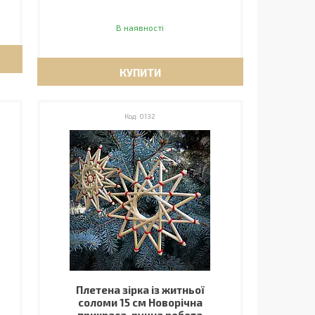
В наявності
КУПИТИ
0132
Плетена зірка із житньої
соломи 15 см Новорічна