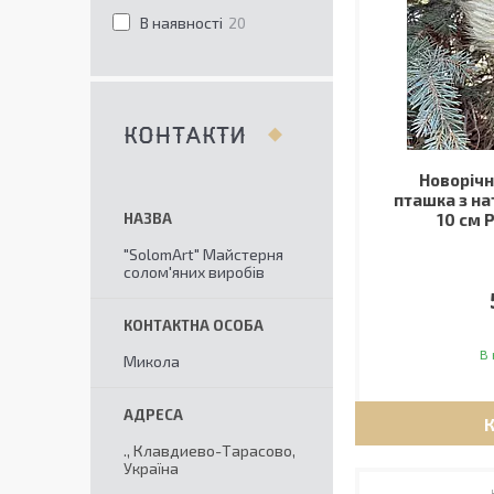
В наявності
20
КОНТАКТИ
Новорічн
пташка з на
10 см 
"SolomArt" Майстерня
солом'яних виробів
В 
Микола
., Клавдиево-Тарасово,
Україна