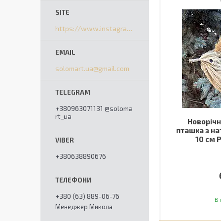
https://www.instagram.com/solomart_ua/
solomart.ua@gmail.com
+380963071131 @soloma
rt_ua
Новорічн
пташка з на
10 см 
+380638890676
+380 (63) 889-06-76
В 
Менеджер Микола