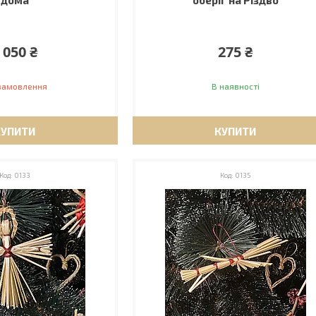
дома
оберіг на Різдво
 050 ₴
275 ₴
 замовлення
В наявності
КУПИТИ
КУПИТИ
0133
0135