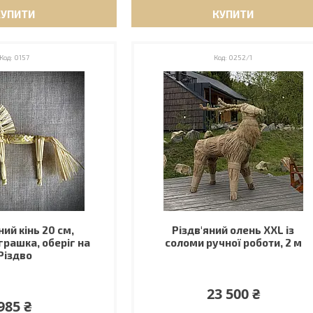
КУПИТИ
КУПИТИ
0157
0252/1
ий кінь 20 см,
Різдв'яний олень XXL із
грашка, оберіг на
соломи ручної роботи, 2 м
Різдво
23 500 ₴
985 ₴