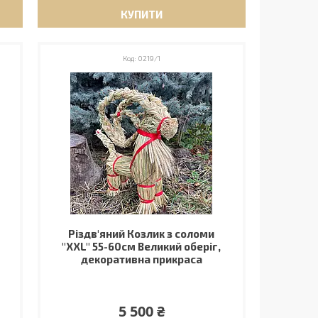
КУПИТИ
0219/1
Різдв'яний Козлик з соломи
"XXL" 55-60см Великий оберіг,
декоративна прикраса
5 500 ₴