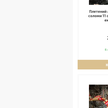
Плетений 
соломи 11 
е
В 