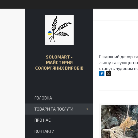
Різдвяний декор та
SOLOMART -
МАЙСТЕРНЯ
льону та сухоцвіті
СОЛОМ`ЯНИХ ВИРОБІВ
стануть чудовим п
ГОЛОВНА
ТОВАРИ ТА ПОСЛУГИ
ПРО НАС
КОНТАКТИ