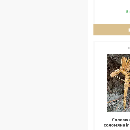
В 
Соломян
соломяна іг