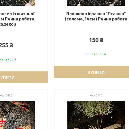
ангел із житньої
Ялинкова іграшка "Пташка"
см Ручна робота,
(солома, 14см) Ручна робота
кодекор
150 ₴
255 ₴
В наявності
наявності
КУПИТИ
КУПИТИ
0139
0140