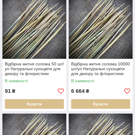
✅ Підходить для дитячої творчості, майстрів та народних
умільців
✅ Швидка доставка по Україні
Оберіть потрібний формат і кількість — і замовляйте солому
для своїх ідей вже сьогодні!
Відбірна житня солома 50 шт/
Відбірна житня солома 10000
уп Натуральні сухоцвіти для
шт/уп Натуральні сухоцвіти
декору та флористики
для декору та флористики
В наявності
В наявності
91
6 664
₴
₴
Купити
Купити