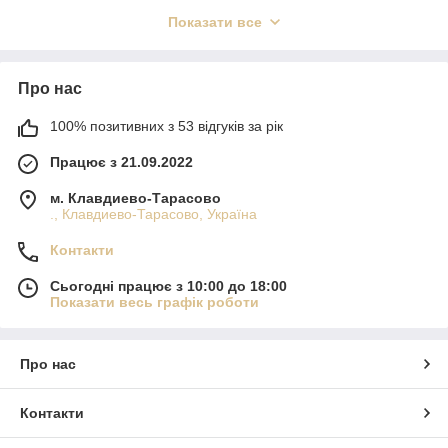
піддається обробці та чудово підходить для виготовлення
Показати все
виробів ручної роботи: кошиків, прикрас, оберегів, елементів
декору й традиційних сувенірів.
Залежно від виду, солома може відрізнятися довжиною,
Про нас
шириною та ступенем підготовки (очищена, різана, ціла
тощо). Усі представлені товари підходять як для початківців,
100% позитивних з 53 відгуків за рік
так і для досвідчених майстрів.
Працює з 21.09.2022
При виборі звертайте увагу на характеристики:
– тип соломи (пшенична, житня тощо)
м. Клавдиево-Тарасово
– ступінь обробки
., Клавдиево-Тарасово, Україна
– пакування та обʼєм
Якщо у вас виникли питання — зв’яжіться з нами, і ми
Контакти
допоможемо обрати відповідний матеріал саме для ваших
потреб.
Сьогодні працює з 10:00 до 18:00
Показати весь графік роботи
Про нас
Контакти