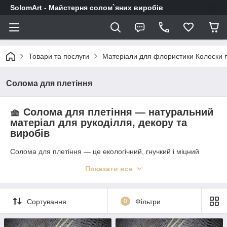
SolomArt - Майстерня солом`яних виробів
Товари та послуги
Матеріали для флористики Колоски 
Солома для плетіння
🧺 Солома для плетіння — натуральний
матеріал для рукоділля, декору та
виробів
Солома для плетіння — це екологічний, гнучкий і міцний
матеріал, ідеально підходить для створення кошиків,
Показати все
капелюхів, еко-декору, ляльок-мотанок, оберегів, святкових
прикрас та інших виробів ручної роботи. У нашому
асортименті —
високоякісна очищена солома різної
довжини та товщини
, підготовлена до плетіння.
Сортування
0
Фільтри
✅ Натуральна та безпечна
✅ Висушена та готова до роботи