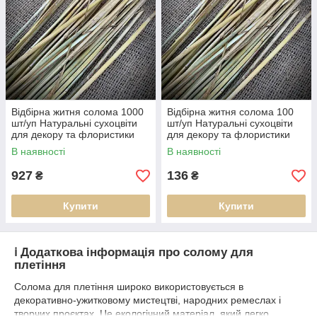
Відбірна житня солома 1000
Відбірна житня солома 100
шт/уп Натуральні сухоцвіти
шт/уп Натуральні сухоцвіти
для декору та флористики
для декору та флористики
В наявності
В наявності
927
136
₴
₴
Купити
Купити
ℹ️ Додаткова інформація про солому для
плетіння
Солома для плетіння широко використовується в
декоративно-ужитковому мистецтві, народних ремеслах і
творчих проєктах. Це екологічний матеріал, який легко