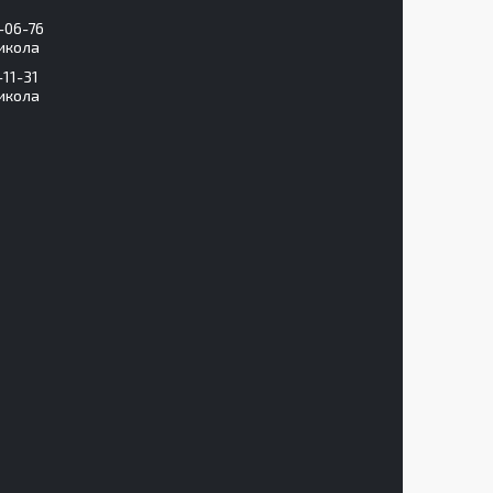
-06-76
икола
-11-31
икола