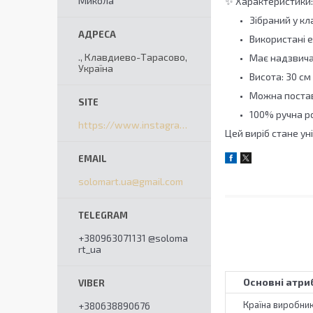
Микола
✨ Характеристики:
Зібраний у кл
Використані 
., Клавдиево-Тарасово,
Має надзвича
Україна
Висота: 30 см
Можна постав
100% ручна ро
https://www.instagram.com/solomart_ua/
Цей виріб стане у
solomart.ua@gmail.com
+380963071131 @soloma
rt_ua
Основні атри
Країна виробни
+380638890676