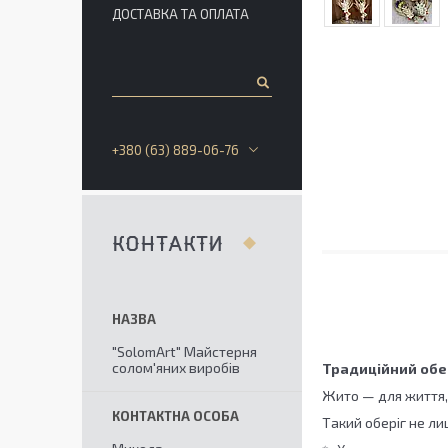
ДОСТАВКА ТА ОПЛАТА
+380 (63) 889-06-76
КОНТАКТИ
"SolomArt" Майстерня
солом'яних виробів
Традиційний обер
Жито — для життя,
Такий оберіг не ли