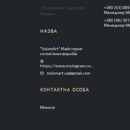
+380 (63) 889
., Клавдиево-Тарасово,
Менеджер М
Україна
+380 (96) 307
Менеджер М
"SolomArt" Майстерня
солом'яних виробів
https://www.instagram.com/solomart_ua/
solomart.ua@gmail.com
Микола