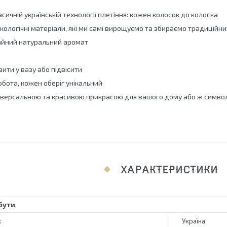
асичній українській технології плетіння: кожен колосок до колоска
екологічні матеріали, які ми самі вирощуємо та збираємо традицій
йний натуральний аромат
ити у вазу або підвісити
бота, кожен оберіг унікальний
ніверсальною та красивою прикрасою для вашого дому або ж симво
ХАРАКТЕРИСТИКИ
бути
к
Україна