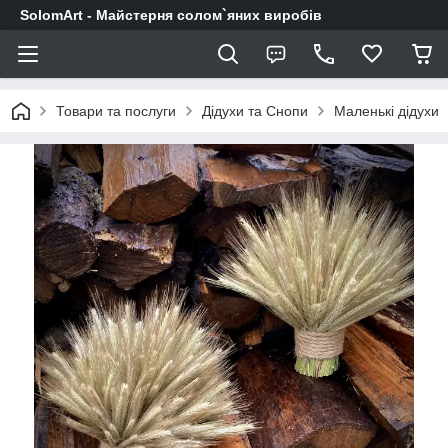
SolomArt - Майстерня солом`яних виробів
Товари та послуги
Дідухи та Снопи
Маленькі дідухи