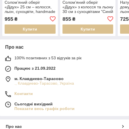
Солом’яний оберіг
Солом’яний оберіг
Нату
«Дідух» 25 см – колосся,
«Дідух» з колосся та льону
дому
льон, сухоцвіти, handmade
30 см з сухоцвітами "Синій
льон
та жовтий"
"Син
955
855
725
₴
₴
Купити
Купити
Про нас
100% позитивних з 53 відгуків за рік
Працює з 21.09.2022
м. Клавдиево-Тарасово
., Клавдиево-Тарасово, Україна
Контакти
Сьогодні вихідний
Показати весь графік роботи
Про нас