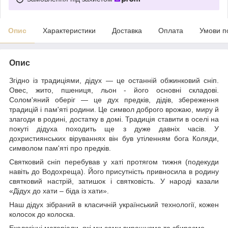
Опис
Характеристики
Доставка
Оплата
Умови п
Опис
Згідно із традиціями, дідух — це останній обжинковий сніп.
Овес, жито, пшениця, льон - його основні складові.
Солом'яний оберіг — це дух предків, дідів, збереження
традицій і пам'яті родини. Це символ доброго врожаю, миру й
злагоди в родині, достатку в домі. Традиція ставити в оселі на
покуті дідуха походить ще з дуже давніх часів. У
дохристиянських віруваннях він був утіленням бога Коляди,
символом пам'яті про предків.
Святковий сніп перебував у хаті протягом тижня (подекуди
навіть до Водохреща). Його присутність привносила в родину
святковий настрій, затишок і святковість. У народі казали
«Дідух до хати – біда із хати».
Наш дідух зібраний в класичній український технології, кожен
колосок до колоска.
Екологічні матеріали, які ми сами вирощуємо та збираємо