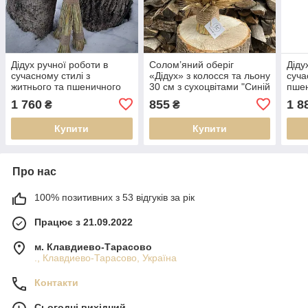
Дідух ручної роботи в
Солом’яний оберіг
Діду
сучасному стилі з
«Дідух» з колосся та льону
суча
житнього та пшеничного
30 см з сухоцвітами "Синій
пшен
колосся та льону 40см
та жовтий"
льон
1 760
855
1 8
₴
₴
Купити
Купити
Про нас
100% позитивних з 53 відгуків за рік
Працює з 21.09.2022
м. Клавдиево-Тарасово
., Клавдиево-Тарасово, Україна
Контакти
Сьогодні вихідний