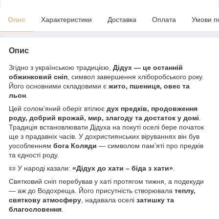
Опис
Характеристики
Доставка
Оплата
Умови п
Опис
Згідно з українською традицією,
Дідух — це останній
обжинковий сніп
, символ завершення хліборобського року.
Його основними складовими є
жито, пшениця, овес та
льон
.
Цей солом’яний оберіг втілює
дух предків, продовження
роду, добрий врожай, мир, злагоду та достаток у домі
.
Традиція встановлювати Дідуха на покуті оселі бере початок
ще з прадавніх часів. У дохристиянських віруваннях він був
уособленням
бога Коляди
— символом пам’яті про предків
та єдності роду.
📜 У народі казали:
«Дідух до хати – біда з хати»
.
Святковий сніп перебував у хаті протягом тижня, а подекуди
— аж до Водохреща. Його присутність створювала
теплу,
святкову атмосферу
, надавала оселі
затишку та
благословення
.