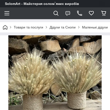
SolomArt - Майстерня солом`яних виробів
Товари та послуги
Дідухи та Снопи
Маленькі дідухи