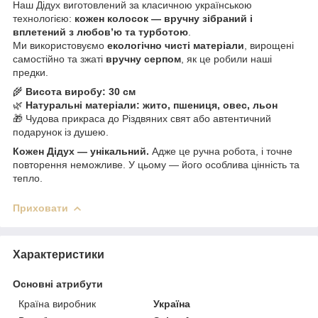
Наш Дідух виготовлений за класичною українською
технологією:
кожен колосок — вручну зібраний і
вплетений з любов’ю та турботою
.
Ми використовуємо
екологічно чисті матеріали
, вирощені
самостійно та зжаті
вручну серпом
, як це робили наші
предки.
🌾
Висота виробу: 30 см
🌿
Натуральні матеріали: жито, пшениця, овес, льон
🎁 Чудова прикраса до Різдвяних свят або автентичний
подарунок із душею.
Кожен Дідух — унікальний.
Адже це ручна робота, і точне
повторення неможливе. У цьому — його особлива цінність та
тепло.
Приховати
Характеристики
Основні атрибути
Країна виробник
Україна