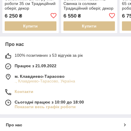
роботи 35 см Традиційний
Свинка із соломи
65 с
оберіг, декор
Традиційний оберіг, декор
робо
ручної роботи
обер
6 250
6 550
6 7
₴
₴
Купити
Купити
Про нас
100% позитивних з 53 відгуків за рік
Працює з 21.09.2022
м. Клавдиево-Тарасово
., Клавдиево-Тарасово, Україна
Контакти
Сьогодні працює з 10:00 до 18:00
Показати весь графік роботи
Про нас