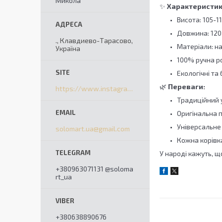
Микола
✨
Характеристик
Висота: 105-1
Довжина: 120
., Клавдиево-Тарасово,
Матеріали: н
Україна
100% ручна р
Екологічні та
🌿
Переваги:
https://www.instagram.com/solomart_ua/
Традиційний 
Оригінальна п
Універсальне
solomart.ua@gmail.com
Кожна корівк
У народі кажуть, щ
+380963071131 @soloma
rt_ua
+380638890676