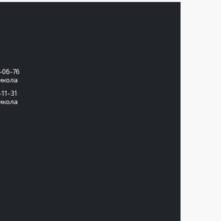
-06-76
икола
-11-31
икола