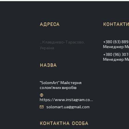
+380 (63) 889
., Клавдиево-Тарасово,
Менеджер М
Україна
+380 (96) 307
Менеджер М
"SolomArt" Майстерня
солом'яних виробів
https://www.instagram.com/solomart_ua/
solomart.ua@gmail.com