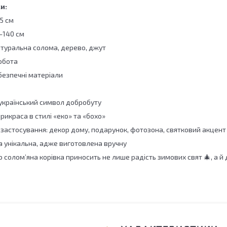
и:
15 см
-140 см
атуральна солома, дерево, джут
обота
 безпечні матеріали
український символ добробуту
рикраса в стилі «еко» та «бохо»
 застосування: декор дому, подарунок, фотозона, святковий акцент
а унікальна, адже виготовлена вручну
о солом’яна корівка приносить не лише радість зимових свят 🎄, а 