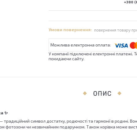
+380 (
повернення товару пр
У компанії підключені електронні платежі. 
покидаючи сайту.
ОПИС
ка ✨
— традиційний символ достатку, родючості та гармонії в родині. Во
м фотозони чи незвичайним подарунком. Також корівка може висту