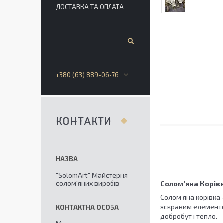
ДОСТАВКА ТА ОПЛАТА
+380 (63) 889-06-76
КОНТАКТИ
"SolomArt" Майстерня
солом'яних виробів
Солом’яна Корів
Солом’яна корівка 
яскравим елементо
добробут і тепло.