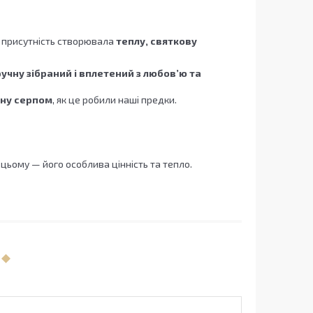
о присутність створювала
теплу, святкову
учну зібраний і вплетений з любов’ю та
ну серпом
, як це робили наші предки.
цьому — його особлива цінність та тепло.