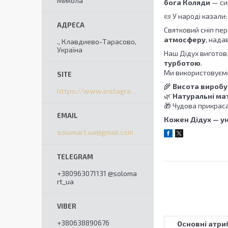
Микола
бога Коляди
— сим
📜 У народі казали
Святковий сніп пе
атмосферу
, нада
., Клавдиево-Тарасово,
Україна
Наш Дідух виготов
турботою
.
Ми використовує
🌾
Висота виробу:
https://www.instagram.com/solomart_ua/
🌿
Натуральні мат
🎁 Чудова прикраса
Кожен Дідух — ун
solomart.ua@gmail.com
+380963071131 @soloma
rt_ua
+380638890676
Основні атри