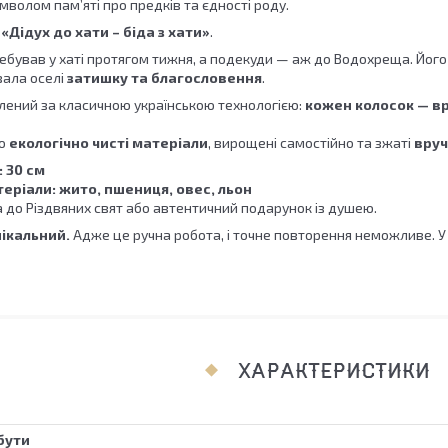
волом пам’яті про предків та єдності роду.
:
«Дідух до хати – біда з хати»
.
ребував у хаті протягом тижня, а подекуди — аж до Водохреща. Йог
вала оселі
затишку та благословення
.
лений за класичною українською технологією:
кожен колосок — вр
мо
екологічно чисті матеріали
, вирощені самостійно та зжаті
вруч
 30 см
еріали: жито, пшениця, овес, льон
 до Різдвяних свят або автентичний подарунок із душею.
ікальний.
Адже це ручна робота, і точне повторення неможливе. У 
ХАРАКТЕРИСТИКИ
бути