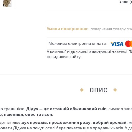
+380 (
повернення товару пр
У компанії підключені електронні платежі. 
покидаючи сайту.
ОПИС
ою традицією,
Дідух — це останній обжинковий сніп
, символ зав
, пшениця, овес та льон
.
еріг втілює
дух предків, продовження роду, добрий врожай, ми
вати Дідуха на покуті оселі бере початок ще з прадавніх часів. У 