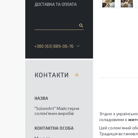
ДОСТАВКА ТА ОПЛАТА
+380 (63) 889-06-76
КОНТАКТИ
"SolomArt" Майстерня
солом'яних виробів
Згідно з українськ
складовими є
жито
Цей солом’яний об
Традиція встановлю