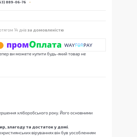
63) 889-06-76
отягом 14 днів
за домовленістю
Тепер ви можете купити будь-який товар не
ершення хліборобського року. Його основними
р, злагоду та достаток у домі
.
дохристиянських віруваннях він був уособленням