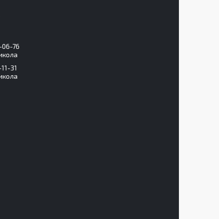
-06-76
икола
-11-31
икола