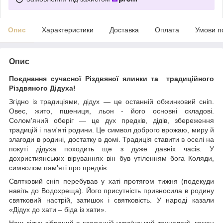
Опис
Характеристики
Доставка
Оплата
Умови п
Опис
Поєднання сучасної Різдвяної ялинки та традиційного
Різдвяного Дідуха!
Згідно із традиціями, дідух — це останній обжинковий сніп.
Овес, жито, пшениця, льон - його основні складові.
Солом'яний оберіг — це дух предків, дідів, збереження
традицій і пам'яті родини. Це символ доброго врожаю, миру й
злагоди в родині, достатку в домі. Традиція ставити в оселі на
покуті дідуха походить ще з дуже давніх часів. У
дохристиянських віруваннях він був утіленням бога Коляди,
символом пам'яті про предків.
Святковий сніп перебував у хаті протягом тижня (подекуди
навіть до Водохреща). Його присутність привносила в родину
святковий настрій, затишок і святковість. У народі казали
«Дідух до хати – біда із хати».
Наш дідух зібраний в класичній український технології, кожен