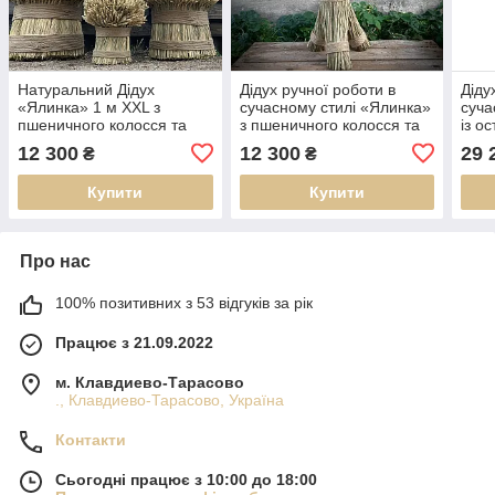
Натуральний Дідух
Дідух ручної роботи в
Діду
«Ялинка» 1 м XXL з
сучасному стилі «Ялинка»
суча
пшеничного колосся та
з пшеничного колосся та
із о
льону Святкова прикраса,
льону 1м XXL Святкова
коло
12 300
12 300
29 
₴
₴
оберіг
прикраса, оберіг
Свят
Купити
Купити
Про нас
100% позитивних з 53 відгуків за рік
Працює з 21.09.2022
м. Клавдиево-Тарасово
., Клавдиево-Тарасово, Україна
Контакти
Сьогодні працює з 10:00 до 18:00