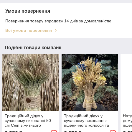
Умови повернення
Повернення товару впродовж 14 днів за домовленістю
Всі умови повернення
Подібні товари компанії
Традиційний дідух у
Традиційний дідух у
Нату
сучасному виконанні 50
сучасному виконанні з
дому
см Сніп з житнього
пшеничного колосся та
пшен
колосся та льону
льону 45см
льон