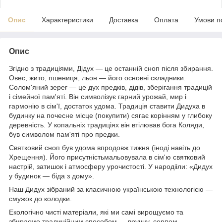
Опис
Характеристики
Доставка
Оплата
Умови п
Опис
Згідно з традиціями, Дідух — це останній сноп після збирання.
Овес, жито, пшениця, льон — його основні складники.
Солом'яний зерег — це дух предків, дідів, зберігання традицій
і сімейної пам'яті. Він символізує гарний урожай, мир і
гармонію в сім'ї, достаток удома. Традиція ставити Дидуха в
будинку на почесне місце (покупити) сягає корінням у глибоку
деревність. У копальніх традиціях він втілював бога Коляди,
був символом пам'яті про предки.
Святковий сноп був удома впродовж тижня (іноді навіть до
Хрещення). Його присутністьмальовувала в сім'ю святковий
настрій, затишок і атмосферу урочистості. У народііли: «Дидух
у будинок — біда з дому».
Наш Дидух зібраний за класичною українською технологією —
смужок до колодки.
Екологічно чисті матеріали, які ми самі вирощуємо та
збираємо традиційним способом — вручну, серпом.