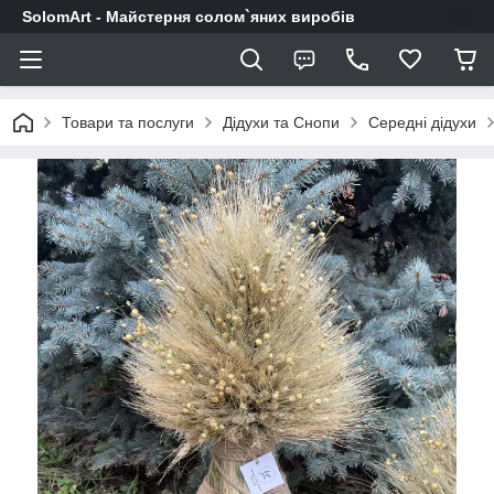
SolomArt - Майстерня солом`яних виробів
Товари та послуги
Дідухи та Снопи
Середні дідухи